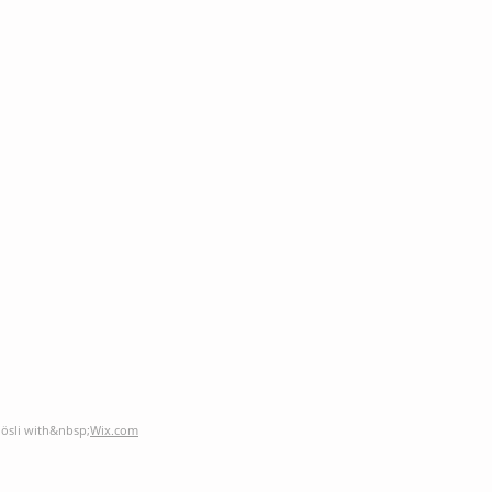
öösli with&nbsp;
Wix.com