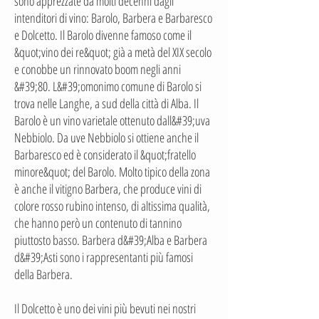
sono apprezzate da molti decenni dagli
intenditori di vino: Barolo, Barbera e Barbaresco
e Dolcetto. Il Barolo divenne famoso come il
&quot;vino dei re&quot; già a metà del XIX secolo
e conobbe un rinnovato boom negli anni
&#39;80. L&#39;omonimo comune di Barolo si
trova nelle Langhe, a sud della città di Alba. Il
Barolo è un vino varietale ottenuto dall&#39;uva
Nebbiolo. Da uve Nebbiolo si ottiene anche il
Barbaresco ed è considerato il &quot;fratello
minore&quot; del Barolo. Molto tipico della zona
è anche il vitigno Barbera, che produce vini di
colore rosso rubino intenso, di altissima qualità,
che hanno però un contenuto di tannino
piuttosto basso. Barbera d&#39;Alba e Barbera
d&#39;Asti sono i rappresentanti più famosi
della Barbera.
Il Dolcetto è uno dei vini più bevuti nei nostri