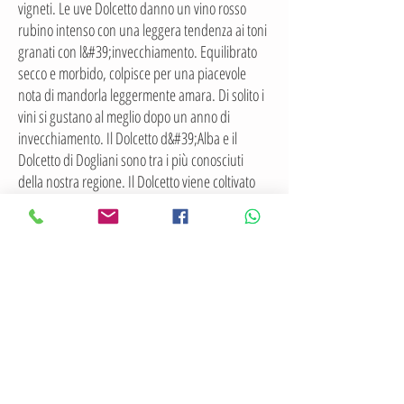
vigneti. Le uve Dolcetto danno un vino rosso
rubino intenso con una leggera tendenza ai toni
granati con l&#39;invecchiamento. Equilibrato
secco e morbido, colpisce per una piacevole
nota di mandorla leggermente amara. Di solito i
vini si gustano al meglio dopo un anno di
invecchiamento. Il Dolcetto d&#39;Alba e il
Dolcetto di Dogliani sono tra i più conosciuti
della nostra regione. Il Dolcetto viene coltivato
intorno alla Tenuta le Torri.
Il vitigno bianco Arneis è molto antico ed era già
conosciuto nel XV secolo. Da esso si ricava il vino
DOC Langhe Arneis. Si pensava che il vitigno
Arneis fosse quasi estinto fino a quando non fu
riscoperto alla fine degli anni &#39;90.
Insieme al Riesling, il vitigno Chardonnay è uno
dei vitigni bianchi di più alta qualità. È