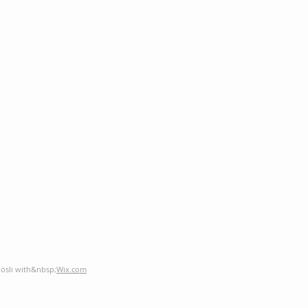
öösli with&nbsp;
Wix.com